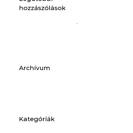
hozzászólások
WordPress Commenter
-
Helló
Világ!
Archívum
2018. október
Kategóriák