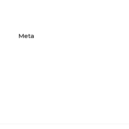
Egyéb
Meta
Bejelentkezés
Bejegyzések hírcsatorna
Hozzászólások hírcsatorna
WordPress Magyarország