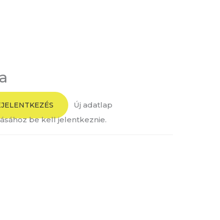
Home
Rólunk
Szolgáltatások
Miért mi
sa
Új adatlap
EJELENTKEZÉS
ásához be kell jelentkeznie.