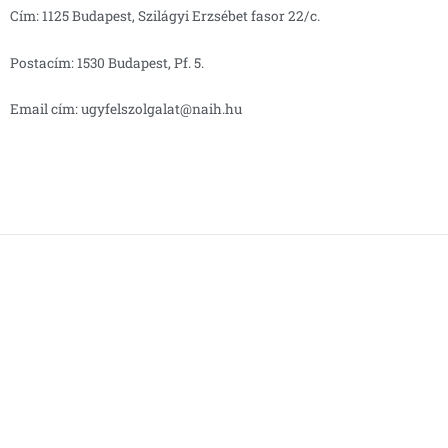
Cím: 1125 Budapest, Szilágyi Erzsébet fasor 22/c.
Postacím: 1530 Budapest, Pf. 5.
Email cím: ugyfelszolgalat@naih.hu
Kapcsolat
mail@tkd.hu
MESH Média Kft.
3530 Miskolc
Erzsébet tér 2. I. em.
Konzultációs napok