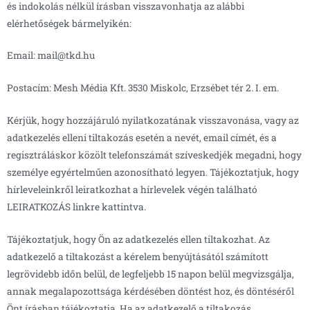
és indokolás nélkül írásban visszavonhatja az alábbi
elérhetőségek bármelyikén:
Email: mail@tkd.hu
Postacím: Mesh Média Kft. 3530 Miskolc, Erzsébet tér 2. I. em.
Kérjük, hogy hozzájáruló nyilatkozatának visszavonása, vagy az
adatkezelés elleni tiltakozás esetén a nevét, email címét, és a
regisztráláskor közölt telefonszámát szíveskedjék megadni, hogy
személye egyértelműen azonosítható legyen. Tájékoztatjuk, hogy
hírleveleinkről leiratkozhat a hírlevelek végén található
LEIRATKOZÁS linkre kattintva.
Tájékoztatjuk, hogy Ön az adatkezelés ellen tiltakozhat. Az
adatkezelő a tiltakozást a kérelem benyújtásától számított
legrövidebb időn belül, de legfeljebb 15 napon belül megvizsgálja,
annak megalapozottsága kérdésében döntést hoz, és döntéséről
Önt írásban tájékoztatja. Ha az adatkezelő a tiltakozás