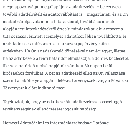
megalapozottságát megállapítja, az adatkezelést – beleértve a
további adatfelvételt és adattovábbítást is – megszünteti, és az Ön
adatait zárolja, valamint a tiltakozásról, továbbá az annak
alapján tett intézkedésekről értesíti mindazokat, akik részére a
tiltakozással érintett személyes adatot korábban továbbította, és
akik kötelesek intézkedni a tiltakozási jog érvényesítése
érdekében. Ha Ön az adatkezelő döntésével nem ért egyet, illetve
ha az adatkezelő a fenti határidőt elmulasztja, a döntés közlésétől,
illetve a határidő utolsó napjától számított 30 napon belül
bírósághoz fordulhat. A per az adatkezelő ellen az Ön választása
szerint a lakóhelye alapján illetékes törvényszék, vagy a Fővárosi
Törvényszék előtt indítható meg.
Tájékoztatjuk, hogy az adatkezelők adatkezeléssel összefüggő
tevékenységének ellenőrzésére jogosult hatóság:
Nemzeti Adatvédelmi és Információszabadság Hatóság