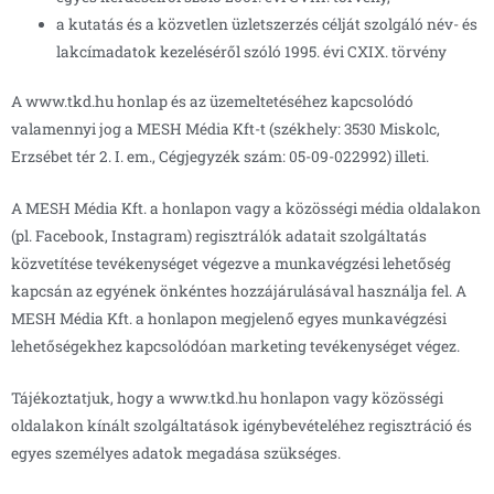
a kutatás és a közvetlen üzletszerzés célját szolgáló név- és
lakcímadatok kezeléséről szóló 1995. évi CXIX. törvény
A www.tkd.hu honlap és az üzemeltetéséhez kapcsolódó
valamennyi jog a MESH Média Kft-t (székhely: 3530 Miskolc,
Erzsébet tér 2. I. em., Cégjegyzék szám: 05-09-022992) illeti.
A MESH Média Kft. a honlapon vagy a közösségi média oldalakon
(pl. Facebook, Instagram) regisztrálók adatait szolgáltatás
közvetítése tevékenységet végezve a munkavégzési lehetőség
kapcsán az egyének önkéntes hozzájárulásával használja fel. A
MESH Média Kft. a honlapon megjelenő egyes munkavégzési
lehetőségekhez kapcsolódóan marketing tevékenységet végez.
Tájékoztatjuk, hogy a www.tkd.hu honlapon vagy közösségi
oldalakon kínált szolgáltatások igénybevételéhez regisztráció és
egyes személyes adatok megadása szükséges.