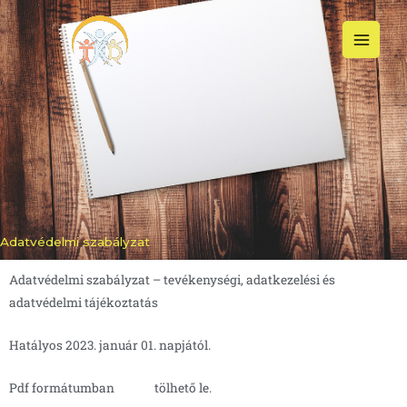
Adatkezelési tájékoztató
Skip
to
content
Adatvédelmi szabályzat
Adatvédelmi szabályzat – tevékenységi, adatkezelési és
adatvédelmi tájékoztatás
Hatályos 2023. január 01. napjától.
Pdf formátumban
innen
tölhető le.