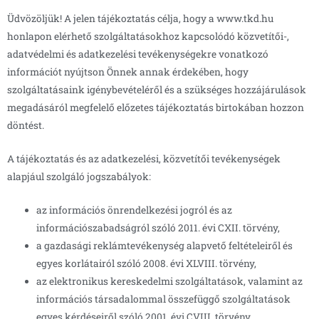
Üdvözöljük! A jelen tájékoztatás célja, hogy a www.tkd.hu
honlapon elérhető szolgáltatásokhoz kapcsolódó közvetítői-,
adatvédelmi és adatkezelési tevékenységekre vonatkozó
információt nyújtson Önnek annak érdekében, hogy
szolgáltatásaink igénybevételéről és a szükséges hozzájárulások
megadásáról megfelelő előzetes tájékoztatás birtokában hozzon
döntést.
A tájékoztatás és az adatkezelési, közvetítői tevékenységek
alapjául szolgáló jogszabályok:
az információs önrendelkezési jogról és az
információszabadságról szóló 2011. évi CXII. törvény,
a gazdasági reklámtevékenység alapvető feltételeiről és
egyes korlátairól szóló 2008. évi XLVIII. törvény,
az elektronikus kereskedelmi szolgáltatások, valamint az
információs társadalommal összefüggő szolgáltatások
egyes kérdéseiről szóló 2001. évi CVIII. törvény,