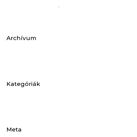
WordPress Commenter
-
Helló Világ!
Archívum
2018. október
Kategóriák
Egyéb
Meta