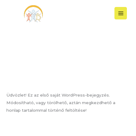
Skip
to
content
2018. Október
Helló Világ!
Helló
Világ!
1 Comment
/
Egyéb
/
munkatars
Üdvözlet! Ez az első saját WordPress-bejegyzés.
Módosítható, vagy törölhető, aztán megkezdhető a
honlap tartalommal történő feltöltése!
Read More »